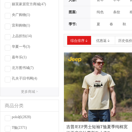
人群:
青年
中年
丽芙家居官方商城
(47)
青少年/青年/老年
图案:
纯色
条纹
央广购物
(1)
中年/青少年/老年
纯色/拼色/宇宙星空
季节:
夏
春
秋
宜和购物
(1)
字母/几何
格子/
上品折扣
(14)
综合排序
优惠返
历史低
华夏一号
(3)
嘉年乐
(1)
北方图书城
(7)
孔夫子旧书网
(4)
更多商城 >
商品分类
polo衫
(2828)
吉普JEEP男士短袖T恤夏季纯棉宽
T恤
(2371)