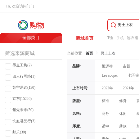
Hi, 欢迎访问门门
全部类目
T恤
手机
连衣裙
商城首页
筛选来源商城
当前位置
首页
男士上衣
墨点工坊
(2)
品牌:
恒源祥
吉普
Lee cooper
七匹狼
四人行网络
(1)
苏宁易购
(130)
上市时间:
2022年
2021年
京东
(15226)
版型:
标准
修身
领先未来
(50)
风格:
商务
休闲
铁血君品行
(3)
商务休闲/休闲风
厚度:
适中
薄款
邮乐
(39)
青春流行
休闲风