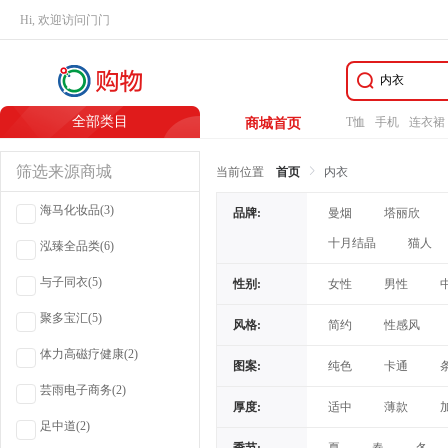
Hi, 欢迎访问门门
全部类目
T恤
手机
连衣裙
商城首页
筛选来源商城
当前位置
首页
内衣
海马化妆品
(3)
品牌:
曼烟
塔丽欣
十月结晶
猫人
泓臻全品类
(6)
与子同衣
(5)
性别:
女性
男性
聚多宝汇
(5)
风格:
简约
性感风
体力高磁疗健康
(2)
休闲风/简约
绅士
图案:
纯色
卡通
简约/甜美风/学院风
芸雨电子商务
(2)
纯色/卡通动漫
圆
厚度:
适中
薄款
足中道
(2)
拼色
碎花
≤5丝
加绒加厚德