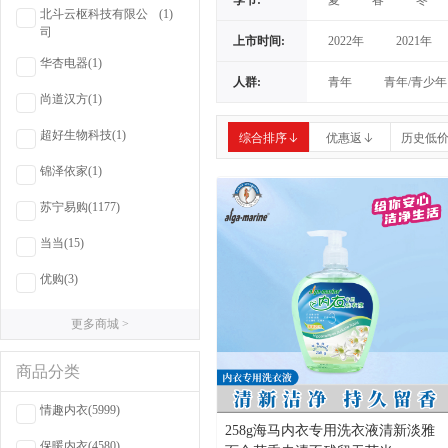
季节:
夏
春
冬
北斗云枢科技有限公
(1)
司
上市时间:
2022年
2021年
华杏电器
(1)
2012年
2014年
人群:
青年
青年/青少年
尚道汉方
(1)
青少年/中年/老年
超好生物科技
(1)
综合排序
优惠返
历史低
青少年/青年/老年
锦泽依家
(1)
苏宁易购
(1177)
当当
(15)
优购
(3)
更多商城 >
商品分类
情趣内衣
(5999)
258g海马内衣专用洗衣液清新淡雅
保暖内衣
(4580)